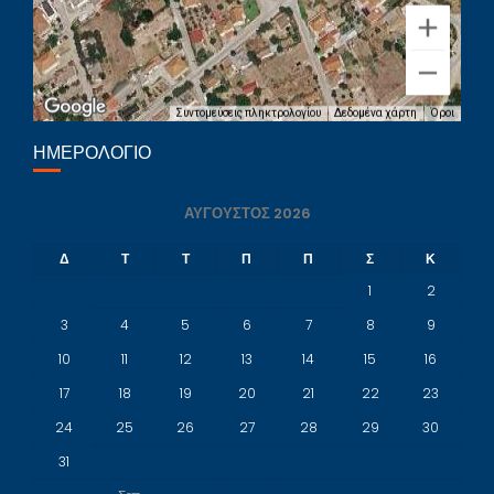
Συντομεύσεις πληκτρολογίου
Δεδομένα χάρτη
Όροι
ΗΜΕΡΟΛΌΓΙΟ
ΑΎΓΟΥΣΤΟΣ 2026
Δ
Τ
Τ
Π
Π
Σ
Κ
1
2
3
4
5
6
7
8
9
10
11
12
13
14
15
16
17
18
19
20
21
22
23
24
25
26
27
28
29
30
31