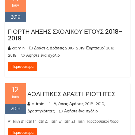
Ιούν
χ
ό
2019
μ
ε
ΓΙΟΡΤΉ ΛΉΞΗΣ ΣΧΟΛΙΚΟΎ ΈΤΟΥΣ 2018-
ν
2019
ο
admin
Δράσεις
Δράσεις 2018-2019
Εορτασμοί 2018-
,
,
2019
Αφήστε ένα σχόλιο
Περισσότερα
12
ΑΘΛΗΤΙΚΈΣ ΔΡΑΣΤΗΡΙΌΤΗΤΕΣ
Ιούν
admin
Δράσεις
Δράσεις 2018-2019
,
,
2019
Δραστηριότητες
Αφήστε ένα σχόλιο
Α΄ Τάξη Β’ Τάξη Γ’ Τάξη Δ’ Τάξη Ε΄ Τάξη ΣΤ’ Τάξη Παραδοσιακοί Χοροί
Περισσότερα