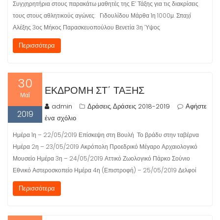
Συγχηρητήρια στους παρακάτω μαθητές της Ε’ Τάξης για τις διακρίσεις
τους στους αθλητικούς αγώνες: Γιδουλίδου Μάρθα 1η 1000μ. Σπαχί
Αλέξης 3ος Μήκος Παρασκευοπούλου Βενετία 3η Ύψος
Περισσότερα
30
ΕΚΔΡΟΜΉ ΣΤ΄ ΤΆΞΗΣ
Μαΐ
admin
Δράσεις
Δράσεις 2018-2019
Αφήστε
,
2019
ένα σχόλιο
Ημέρα 1η – 22/05/2019 Επίσκεψη στη Βουλή Το βράδυ στην ταβέρνα
Ημέρα 2η – 23/05/2019 Ακρόπολη Προεδρικό Μέγαρο Αρχαιολογικό
Μουσείο Ημέρα 3η – 24/05/2019 Αττικό Ζωολογικό Πάρκο Σούνιο
Εθνικό Αστεροσκοπείο Ημέρα 4η (Επιστροφή) – 25/05/2019 Δελφοί
Περισσότερα