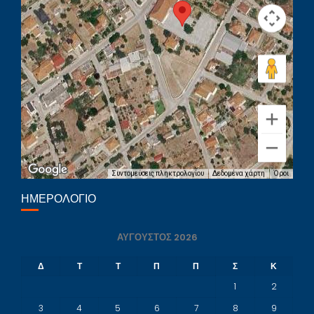
Συντομεύσεις πληκτρολογίου
Δεδομένα χάρτη
Όροι
ΗΜΕΡΟΛΌΓΙΟ
ΑΎΓΟΥΣΤΟΣ 2026
Δ
Τ
Τ
Π
Π
Σ
Κ
1
2
3
4
5
6
7
8
9