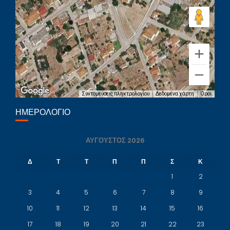
Συντομεύσεις πληκτρολογίου
Δεδομένα χάρτη
Όροι
ΗΜΕΡΟΛΌΓΙΟ
ΑΎΓΟΥΣΤΟΣ 2026
Δ
Τ
Τ
Π
Π
Σ
Κ
1
2
3
4
5
6
7
8
9
10
11
12
13
14
15
16
17
18
19
20
21
22
23