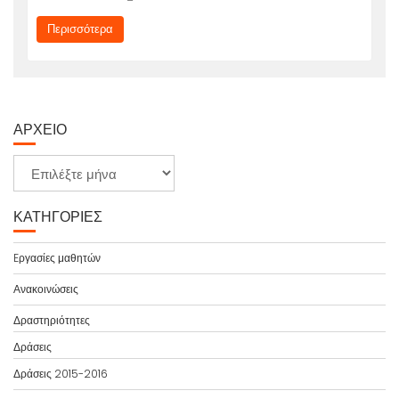
Περισσότερα
ΑΡΧΕΊΟ
Α
ρ
χ
ΚΑΤΗΓΟΡΊΕΣ
ε
ί
Eργασίες μαθητών
ο
Ανακοινώσεις
Δραστηριότητες
Δράσεις
Δράσεις 2015-2016