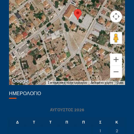
Συντομεύσεις πληκτρολογίου
Δεδομένα χάρτη
Όροι
ΗΜΕΡΟΛΌΓΙΟ
ΑΎΓΟΥΣΤΟΣ 2026
Δ
Τ
Τ
Π
Π
Σ
Κ
1
2